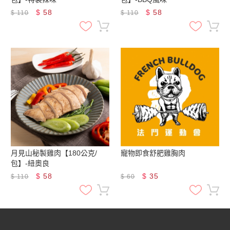
$
58
$
58
$
110
$
110
月見山秘製雞肉【180公克/
寵物即食舒肥雞胸肉
包】-紐奧良
$
58
$
35
$
110
$
60