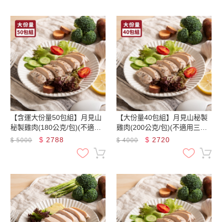
【含運大份量50包組】月見山
【大份量40包組】月見山秘製
秘製雞肉(180公克/包)(不適用
雞肉(200公克/包)(不適用三杯
三杯雞及椰香綠咖哩口味)
雞及椰香綠咖哩口味)
$
2788
$
2720
$
5000
$
4000