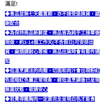
滿足!
◆食品並無七天鑑賞期，亦不接受退換貨，感
謝配合
◆為保持商品新鮮度，商品皆為純手工接單後
現做，約3-14個工作天(不含假日)可安排出
貨，麻煩請耐心等候，商品出貨時會有郵件通
知
◆低溫烹調法的肉類，切面和肉汁會出現粉紅
色或暗紅色屬正常現象，經低溫烹調後已呈現
無菌狀態，敬請安心
◆若覺得雞胸肉一定要完全呈現白色才能食