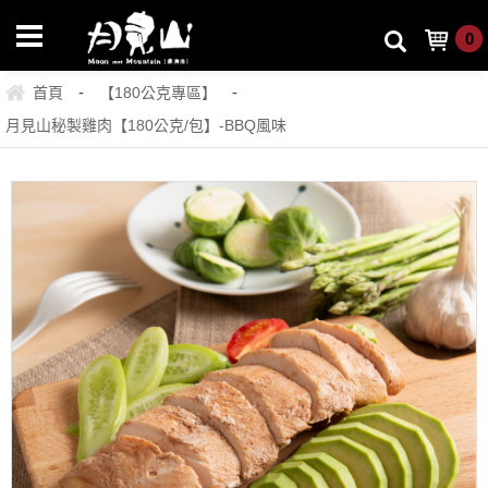
0
-
-
首頁
【180公克專區】
月見山秘製雞肉【180公克/包】-BBQ風味